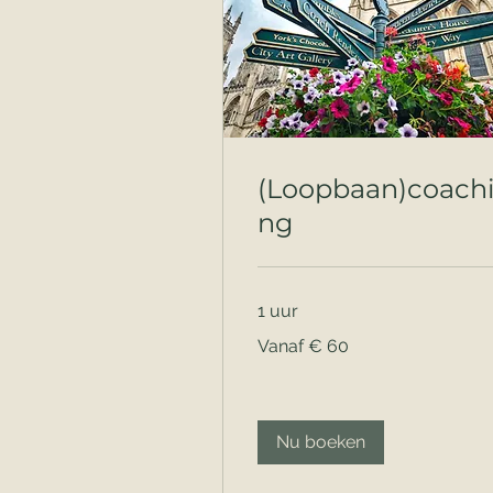
(Loopbaan)coach
ng
1 uur
Vanaf
Vanaf € 60
60
euro
Nu boeken