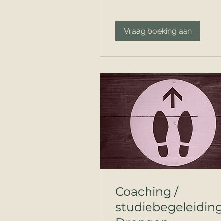
Vraag boeking aan
Coaching /
studiebegeleidin