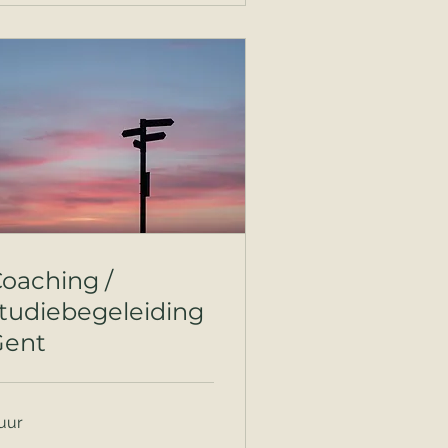
oaching /
tudiebegeleiding
Gent
 uur
naf