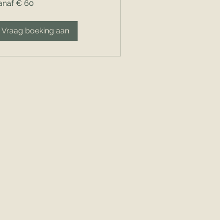
anaf € 60
ro
Vraag boeking aan