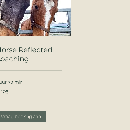
orse Reflected
Coaching
 uur 30 min.
5
 105
ro
Vraag boeking aan