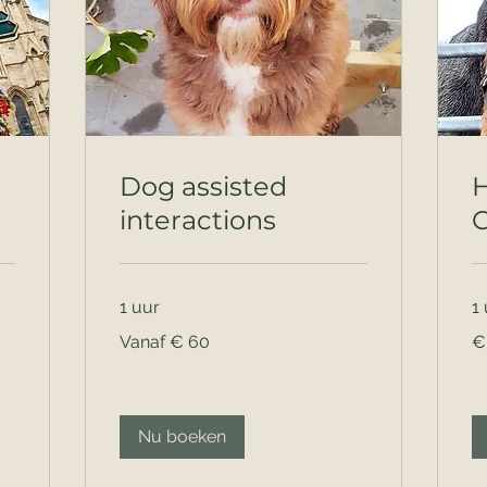
i
Dog assisted
H
interactions
1 uur
1
Vanaf
10
Vanaf € 60
€
60
eu
euro
Nu boeken