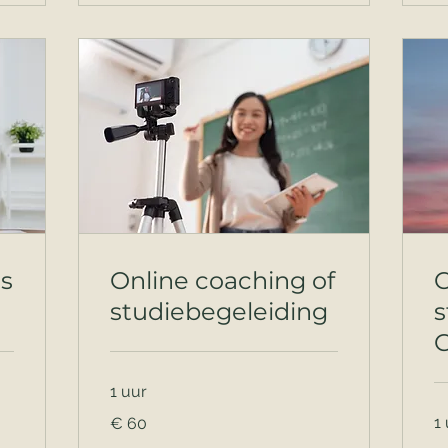
s
Online coaching of
C
studiebegeleiding
s
1 uur
60
1
€ 60
euro
Va